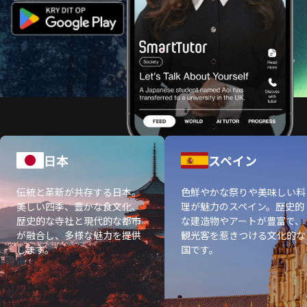
日本
スペイン
伝統と革新が共存する日本。
色鮮やかな祭りや美味しい料
美しい四季、豊かな食文化、
理が魅力のスペイン。歴史的
歴史的な寺社と現代的な都市
な建造物やアートが豊富で、
が融合し、多様な魅力を提供
観光客を惹きつける文化的な
します。
国です。