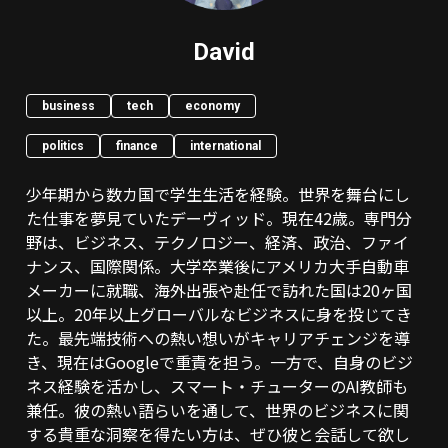
David
business
tech
economy
politics
finance
international
少年期から数カ国で学生生活を経験。世界を舞台にし
た仕事を夢見ていたデーヴィッド。現在42歳。専門分
野は、ビジネス、テクノロジー、経済、政治、ファイ
ナンス、国際関係。大学卒業後にアメリカ大手自動車
メーカーに就職、海外出張や赴任で訪れた国は20ヶ国
以上。20年以上グローバルなビジネスに身を投じてき
た。最先端技術への熱い想いがキャリアチェンジを導
き、現在はGoogleで重責を担う。一方で、自身のビジ
ネス経験を活かし、スマート・チューターのAI教師も
兼任。彼の熱い語らいを通して、世界のビジネスに関
する貴重な洞察を得たい方は、ぜひ彼と会話して欲し